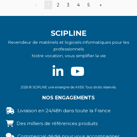
592,00 EUR
1
2
3
4
5
Pixel 10
SCIPLINE
Revendeur de matériels et logiciels informatiques pour les
professionnels
Notre vocation, vous simplifier la vie
2026 © SCIPLINE une enseigne de AXE6. Tous droits réservés.
NOS ENGAGEMENTS
Livraison en 24/48h dans toute la France
Des milliers de références produits
Commercial dédié pour vous accompagner