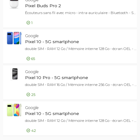
19,00 EUR
Adaptate
Pixel Buds Pro 2
Écouteurs sans fil avec micro - intra-auriculaire - Bluetooth - Suppresseur de bruit actif - pivoine
1
176,00 EUR
Google
Pixel Bu
Pixel 10 - 5G smartphone
double SIM - RAM 12 Go / Mémoire interne 128 Go - écran OEL - 6.3" - 2424 x 1080 pixels (120 Hz) - 3 x caméras arrière 48 MP, 13 MP, 10,8 MP - front camera 10,5 MP - indigo
65
799,00 EUR
Google
Pixel 10
Pixel 10 Pro - 5G smartphone
double SIM - RAM 16 Go / Mémoire interne 256 Go - écran OEL - 6.3" - 1280 x 2856 pixels (120 Hz) - 3 x caméras arrière 50 MP, 48 MP, 48 MP - front camera 42 MP - Obsidien
25
1 071,00 EUR
Google
Pixel 10
Pixel 10 - 5G smartphone
double SIM - RAM 12 Go / Mémoire interne 128 Go - écran OEL - 6.3" - 2424 x 1080 pixels (120 Hz) - 3 x caméras arrière 48 MP, 13 MP, 10,8 MP - front camera 10,5 MP - citronnelle
42