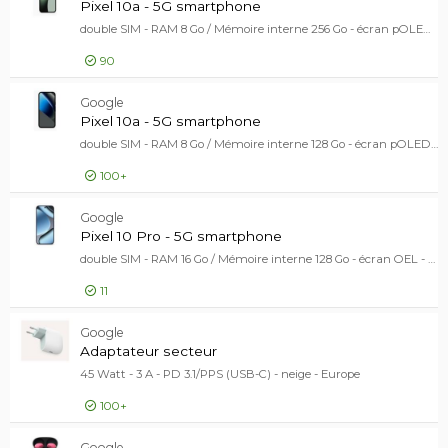
Pixel 10a - 5G smartphone
double SIM - RAM 8 Go / Mémoire interne 256 Go - écran pOLED - 6.3" - 2424 x 1080 pixels (120 Hz) - 2x caméras arrière 48 MP, 13 MP - front camera 13 MP - brume
90
559,00 EUR
Google
Pixel 10
Pixel 10a - 5G smartphone
double SIM - RAM 8 Go / Mémoire interne 128 Go - écran pOLED - 6.3" - 2424 x 1080 pixels (120 Hz) - 2x caméras arrière 48 MP, 13 MP - front camera 13 MP - Obsidien
100+
485,00 EUR
Google
Pixel 10
Pixel 10 Pro - 5G smartphone
double SIM - RAM 16 Go / Mémoire interne 128 Go - écran OEL - 6.3" - 1280 x 2856 pixels (120 Hz) - 3 x caméras arrière 50 MP, 48 MP, 48 MP - front camera 42 MP - pierre de lune
11
723,00 EUR
Google
Pixel 10
Adaptateur secteur
45 Watt - 3 A - PD 3.1/PPS (USB-C) - neige - Europe
100+
Google