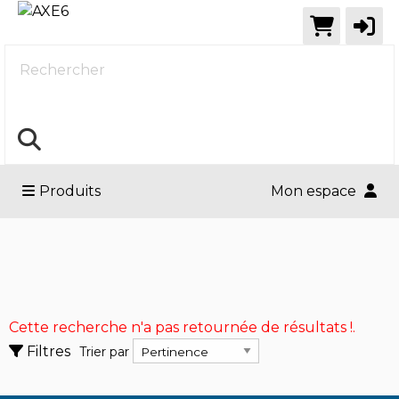
Rechercher
Produits
Mon espace
Accessoires
Effacer tous les filtres
Ampoules et matériel électrique
Cette recherche n'a pas retournée de résultats !.
Backup & Stockage
Trier par
Filtres
Trier par
Montrer seulement
Montrer seulement