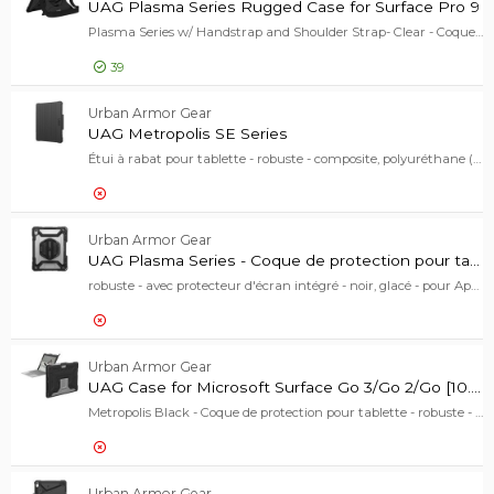
UAG Plasma Series Rugged Case for Surface Pro 9
Plasma Series w/ Handstrap and Shoulder Strap- Clear - Coque de protection pour tablette - glacé - pour Microsoft Surface Pro 9, Pro 9 for Business, Pro 10 for Business, Pro (11th Edition), Pro for Business (11th Edition)
39
65,00 EUR
Urban Armor Gear
UAG Plas
UAG Metropolis SE Series
Étui à rabat pour tablette - robuste - composite, polyuréthane (PU) - noir - pour Apple 13-inch iPad Air (M2, M3)
52,00 EUR
Urban Armor Gear
UAG Metr
UAG Plasma Series - Coque de protection pour tablette
robuste - avec protecteur d'écran intégré - noir, glacé - pour Apple 10.9-inch iPad (10ème génération)
64,00 EUR
Urban Armor Gear
UAG Plas
UAG Case for Microsoft Surface Go 3/Go 2/Go [10.5-inch]
Metropolis Black - Coque de protection pour tablette - robuste - aluminium - noir - 10.5" - pour Microsoft Surface Go, Go 2
Urban Armor Gear