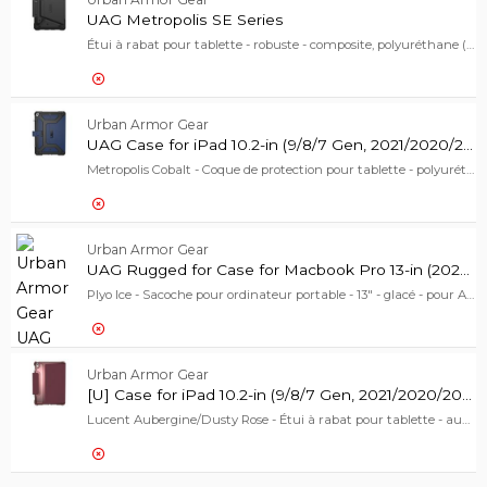
46,00 EUR
UAG Case
UAG Metropolis SE Series
Étui à rabat pour tablette - robuste - composite, polyuréthane (PU) - noir - pour Apple 11-inch iPad Air (M2, M3)
37,00 EUR
Urban Armor Gear
UAG Metr
UAG Case for iPad 10.2-in (9/8/7 Gen, 2021/2020/2019)
Metropolis Cobalt - Coque de protection pour tablette - polyuréthane, polyuréthanne thermoplastique (TPU) - cobalt - 10.2" - pour Apple 10.2-inch iPad (7ème génération, 8ème génération)
32,00 EUR
Urban Armor Gear
UAG Case
UAG Rugged for Case for Macbook Pro 13-in (2020 & 2021 M1)
Plyo Ice - Sacoche pour ordinateur portable - 13" - glacé - pour Apple MacBook Pro 13.3" (Early 2020)
49,00 EUR
Urban Armor Gear
UAG Rugg
[U] Case for iPad 10.2-in (9/8/7 Gen, 2021/2020/2019)
Lucent Aubergine/Dusty Rose - Étui à rabat pour tablette - aubergine, rose poussiéreux - 10.2" - pour Apple 10.2-inch iPad (7ème génération, 8ème génération)