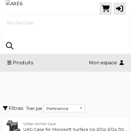
Rechercher
Produits
Mon espace
Accessoires
Effacer tous les filtres
Ampoules et matériel électrique
Trier par
Filtres
Trier par
Backup & Stockage
Urban Armor Gear
Montrer seulement
Montrer seulement
UAG Case for Microsoft Surface Go 3/Go 2/Go [10.5-inch] w/ Handstrap