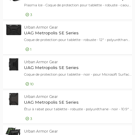
En stock
Plasma Ice - Coque de protection pour tablette - robuste - caoutchouc - glacé - pour Microsoft Surface Go, Go 2, Go 3, Go 4
Marque
3
Marque
Urban Armor Gear
46
64,00 EUR
Urban Armor Gear
UAG Case
Prix
UAG Metropolis SE Series
Prix
Coque de protection pour tablette - robuste - 12" - polyuréthanne thermoplastique (TPU) - noir - pour Microsoft Surface Pro (12-inch)
EUR
-
1
Gamme de produits
48,00 EUR
Urban Armor Gear
Gamme de produits
UAG Metr
UAG Metropolis SE Series
UAG
21
Coque de protection pour tablette - noir - pour Microsoft Surface Pro 9, Pro 9 for Business, Pro 10 for Business, Pro (11th Edition), Pro for Business (11th Edition)
UAG Metropolis SE Series
5
10
UAG Plasma Series
5
[+]
46,00 EUR
Urban Armor Gear
UAG Metr
UAG Metropolis SE Series
Modèle
Modèle
Étui à rabat pour tablette - robuste - polyuréthane - noir - 10.9" - pour Apple 10.9-inch iPad (10ème génération); iPad A16 Wi-Fi, A16 Wi-Fi + Cellular
3
33,00 EUR
Urban Armor Gear
UAG Metr