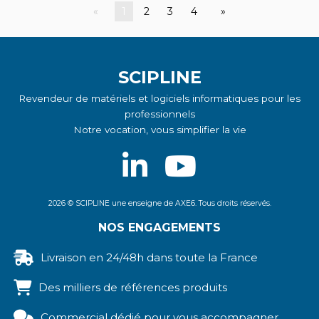
34,00 EUR
1
2
3
4
[U] Case
SCIPLINE
Revendeur de matériels et logiciels informatiques pour les
professionnels
Notre vocation, vous simplifier la vie
2026 © SCIPLINE une enseigne de AXE6. Tous droits réservés.
NOS ENGAGEMENTS
Livraison en 24/48h dans toute la France
Des milliers de références produits
Commercial dédié pour vous accompagner