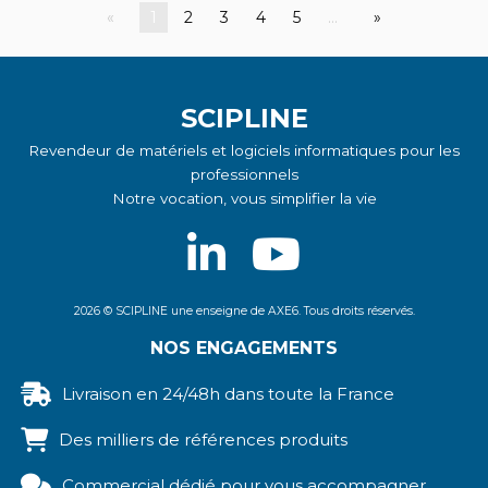
21,00 EUR
1
2
3
4
5
…
Protecti
SCIPLINE
Revendeur de matériels et logiciels informatiques pour les
professionnels
Notre vocation, vous simplifier la vie
2026 © SCIPLINE une enseigne de AXE6. Tous droits réservés.
NOS ENGAGEMENTS
Livraison en 24/48h dans toute la France
Des milliers de références produits
Commercial dédié pour vous accompagner