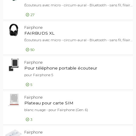
En stock
Écouteurs avec micro - circum-aural - Bluetooth - sans fil, filaire - Suppresseur de bruit actif - USB-C - vert forêt
Marque
27
Marque
Fairphone
79
206,00 EUR
Fairphone
FAIRBUD
FAIRBUDS XL
D4B
24
Écouteurs avec micro - circum-aural - Bluetooth - sans fil, filaire - Suppresseur de bruit actif - USB-C - noir horizon
DLH Energy
3
Prix
50
Prix
EUR
-
206,00 EUR
Fairphone
FAIRBUD
Pour téléphone portable écouteur
pour Fairphone 5
Gamme de produits
Gamme de produits
5
Fairphone
76
Modèle
18,00 EUR
Fairphone
Pour tél
Modèle
Plateau pour carte SIM
blanc nuage - pour Fairphone (Gen. 6)
3
8,00 EUR
Fairphone
Plateau 