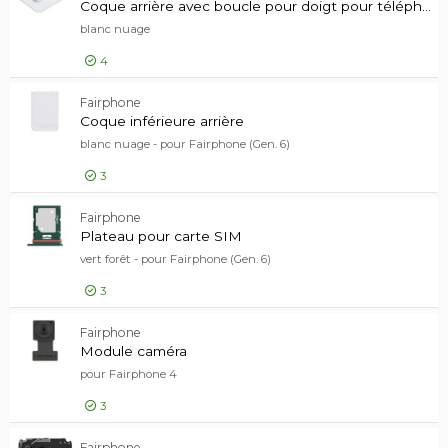
Coque arrière avec boucle pour doigt pour téléphone portable
blanc nuage
4
21,00 EUR
Fairphone
Coque ar
Coque inférieure arrière
blanc nuage - pour Fairphone (Gen. 6)
3
13,00 EUR
Fairphone
Coque in
Plateau pour carte SIM
vert forêt - pour Fairphone (Gen. 6)
3
8,00 EUR
Fairphone
Plateau 
Module caméra
pour Fairphone 4
3
Fairphone