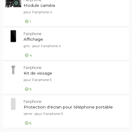
29,00 EUR
Module c
Module caméra
pour Fairphone 4
1
87,00 EUR
Fairphone
Module c
Affichage
gris - pour Fairphone 4
4
76,00 EUR
Fairphone
Affichag
Kit de vissage
pour Fairphone 5
9
8,00 EUR
Fairphone
Kit de v
Protection d'écran pour téléphone portable
verre - pour Fairphone 5
6